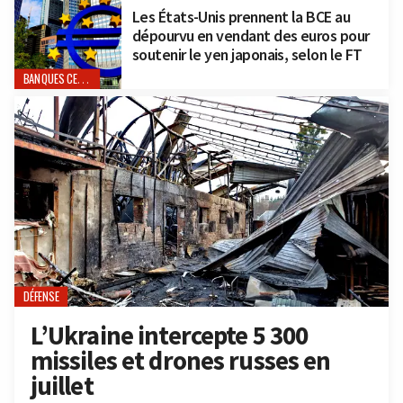
Les États-Unis prennent la BCE au
dépourvu en vendant des euros pour
soutenir le yen japonais, selon le FT
BANQUES CENTRALES
DÉFENSE
L’Ukraine intercepte 5 300
missiles et drones russes en
juillet