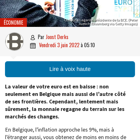
Christina Lagarde, présidente de la BCE. (Peter
ÉCONOMIE
Juelich/Bloomberg via Getty Images)
par
Joost Derks

vendredi 3 juin 2022
à
05:10

Lire à voix haute
La valeur de votre euro est en baisse : non
seulement en Belgique mais aussi de l’autre côté
de ses frontières. Cependant, lentement mais
sûrement, la monnaie regagne du terrain sur les
marchés des changes.
En Belgique, l’inflation approche les 9%, mais à
l’étranger aussi, vous obtenez de moins en moins de