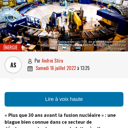
Medewerkers bij ITER, de grootste experimentele
fusiereactor in de wereld. (CLEMENT MAHOUDEAU/AFP via
ÉNERGIE
Getty Images)
par
Andrei Stiru

AS
samedi 16 juillet 2022
à
13:25

Lire à voix haute
« Plus que 30 ans avant la fusion nucléaire » : une
blague bien connue dans ce secteur de