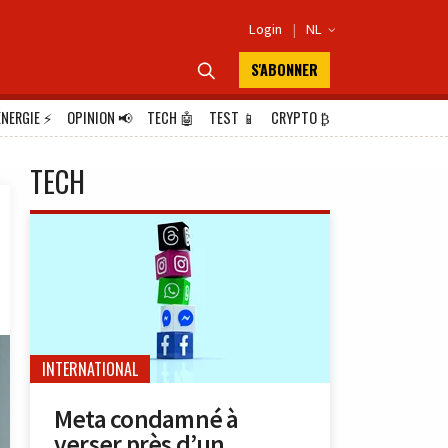
Login
|
NL

S'ABONNER

ÉNERGIE
⚡
OPINION
📢
TECH
🤖
TEST
📱
CRYPTO
₿
TECH
INTERNATIONAL
Meta condamné à
verser près d’un