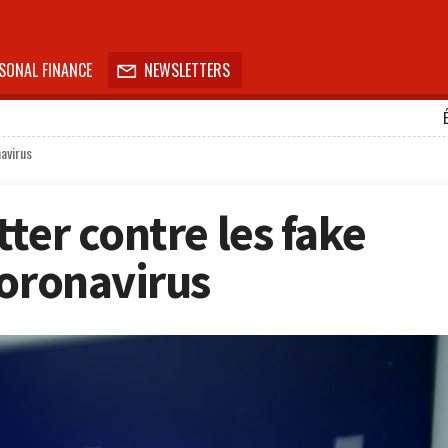
SONAL FINANCE
NEWSLETTERS

navirus
ter contre les fake
coronavirus