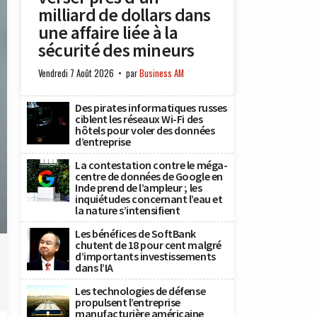
milliard de dollars dans
une affaire liée à la
sécurité des mineurs
Vendredi 7 Août 2026
par
Business AM
Des pirates informatiques russes
ciblent les réseaux Wi-Fi des
hôtels pour voler des données
d’entreprise
La contestation contre le méga-
centre de données de Google en
Inde prend de l’ampleur ; les
inquiétudes concernant l’eau et
la nature s’intensifient
Les bénéfices de SoftBank
chutent de 18 pour cent malgré
d’importants investissements
dans l’IA
Les technologies de défense
propulsent l’entreprise
manufacturière américaine