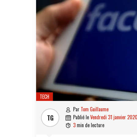
TECH
par
Tom Guillaume

TG
publié le
vendredi 31 janvier 202

3
min de lecture
