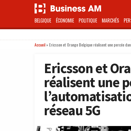
BELGIQUE
ÉCONOMIE
POLITIQUE
MARCHÉS
PER
Accueil
»
Ericsson et Orange Belgique réalisent une percée da
Ericsson et Or
réalisent une 
l’automatisati
réseau 5G