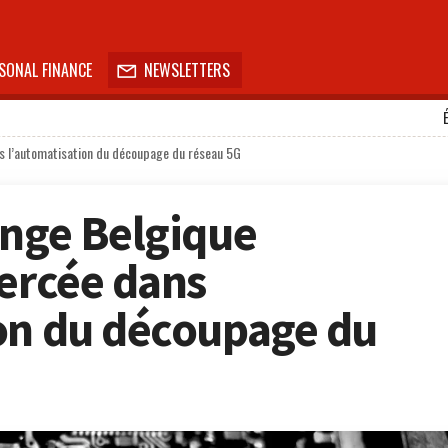
SONAL FINANCE
NEWSLETTERS

ns l’automatisation du découpage du réseau 5G
ange Belgique
percée dans
on du découpage du