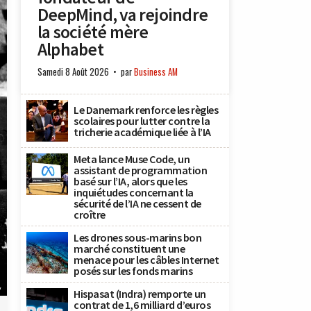
DeepMind, va rejoindre
la société mère
Alphabet
Samedi 8 Août 2026
par
Business AM
Le Danemark renforce les règles
scolaires pour lutter contre la
tricherie académique liée à l’IA
Meta lance Muse Code, un
assistant de programmation
basé sur l’IA, alors que les
inquiétudes concernant la
sécurité de l’IA ne cessent de
croître
Les drones sous-marins bon
marché constituent une
menace pour les câbles Internet
posés sur les fonds marins
y
Hispasat (Indra) remporte un
contrat de 1,6 milliard d’euros