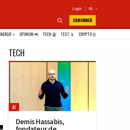
Login
|
NL

S'ABONNER

ÉNERGIE
⚡
OPINION
📢
TECH
🤖
TEST
📱
CRYPTO
₿
TECH
AI
Demis Hassabis,
fondateur de