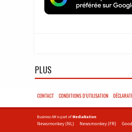
PLUS
CONTACT
CONDITIONS D’UTILISATION
DÉCLARATI
Business AM is part of
MediaNation
Newsmonkey (NL)
Newsmonkey (FR)
Good