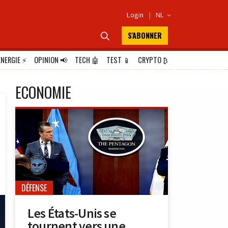
Login
|
NL

S'ABONNER

ÉNERGIE
⚡
OPINION
📢
TECH
🤖
TEST
📱
CRYPTO
₿
ECONOMIE
DÉFENSE
Les États-Unis se
tournent vers une