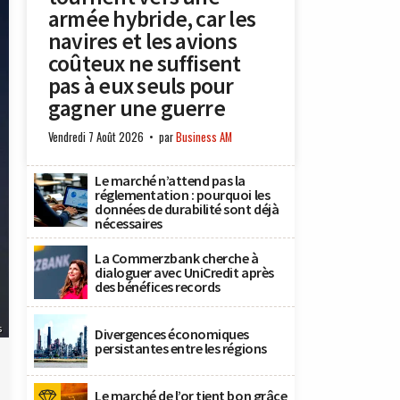
armée hybride, car les
navires et les avions
coûteux ne suffisent
pas à eux seuls pour
gagner une guerre
Vendredi 7 Août 2026
par
Business AM
Le marché n’attend pas la
réglementation : pourquoi les
données de durabilité sont déjà
nécessaires
La Commerzbank cherche à
dialoguer avec UniCredit après
des bénéfices records
s
Divergences économiques
persistantes entre les régions
Le marché de l’or tient bon grâce