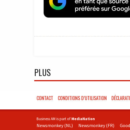
PLUS
CONTACT
CONDITIONS D’UTILISATION
DÉCLARATI
Business AM is part of
MediaNation
Newsmonkey (NL)
Newsmonkey (FR)
Good