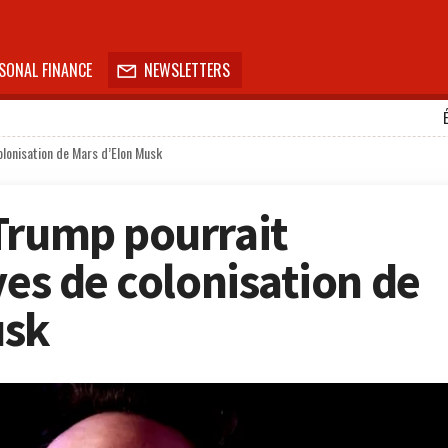
SONAL FINANCE
NEWSLETTERS

olonisation de Mars d’Elon Musk
Trump pourrait
ves de colonisation de
usk