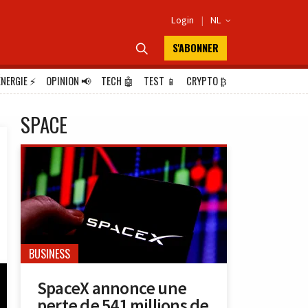
Login
|
NL

S'ABONNER

ÉNERGIE
⚡
OPINION
📢
TECH
🤖
TEST
📱
CRYPTO
₿
SPACE
BUSINESS
SpaceX annonce une
perte de 541 millions de