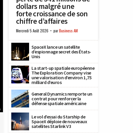
dollars malgré une
forte croissance de son
chiffre d’affaires
Mercredi 5 Août 2026
par
Business AM
SpaceX lance un satellite
d’espionnage secret des États-
Unis
La start-up spatiale européenne
The Exploration Company vise
une valorisation d’environ 1,75
milliard d’euros
General Dynamics remporte un
contrat pour renforcer la
défense spatiale américaine
)
Le vol d’essai du Starship de
SpaceX déploie de nouveaux
satellites Starlink V3