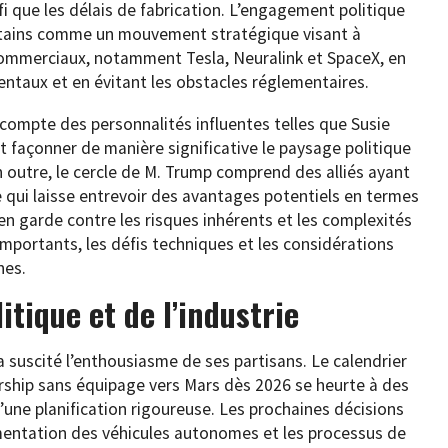
i que les délais de fabrication. L’engagement politique
ertains comme un mouvement stratégique visant à
commerciaux, notamment Tesla, Neuralink et SpaceX, en
ntaux et en évitant les obstacles réglementaires.
compte des personnalités influentes telles que Susie
nt façonner de manière significative le paysage politique
n outre, le cercle de M. Trump comprend des alliés ayant
ce qui laisse entrevoir des avantages potentiels en termes
en garde contre les risques inhérents et les complexités
importants, les défis techniques et les considérations
nes.
litique et de l’industrie
 a suscité l’enthousiasme de ses partisans. Le calendrier
arship sans équipage vers Mars dès 2026 se heurte à des
d’une planification rigoureuse. Les prochaines décisions
ementation des véhicules autonomes et les processus de