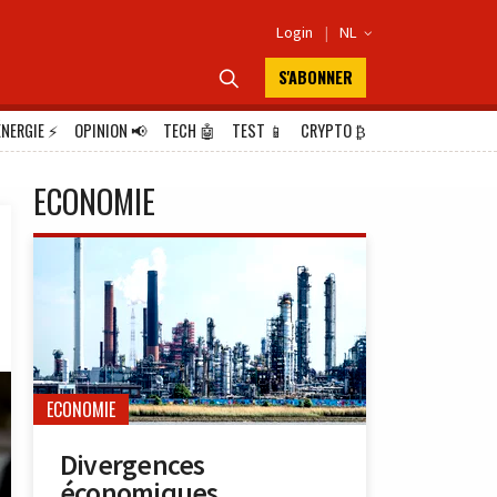
Login
|
NL

S'ABONNER

ÉNERGIE
⚡
OPINION
📢
TECH
🤖
TEST
📱
CRYPTO
₿
ECONOMIE
ECONOMIE
Divergences
économiques