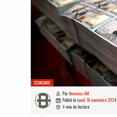
ECONOMIE
par
Business AM

publié le
lundi 18 novembre 2024

4
min de lecture
