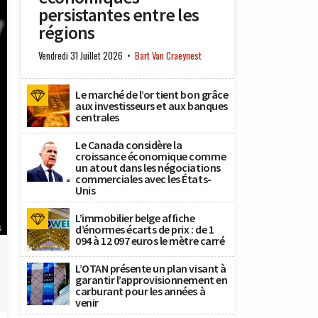
persistantes entre les
régions
Vendredi 31 Juillet 2026
Bart Van Craeynest
Le marché de l’or tient bon grâce
aux investisseurs et aux banques
centrales
Le Canada considère la
croissance économique comme
un atout dans les négociations
commerciales avec les États-
Unis
L’immobilier belge affiche
s
d’énormes écarts de prix : de 1
094 à 12 097 euros le mètre carré
L’OTAN présente un plan visant à
garantir l’approvisionnement en
carburant pour les années à
venir