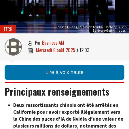
Jensen Huang, le PDG de Nvidia (Photo by Justin
TECH
Sullivan/Getty Images)
par
Business AM

mercredi 6 août 2025
à
12:03

Lire à voix haute
Principaux renseignements
Deux ressortissants chinois ont été arrêtés en
Californie pour avoir exporté illégalement vers
la Chine des puces d’IA de Nvidia d’une valeur de
plusieurs millions de dollars, notamment des