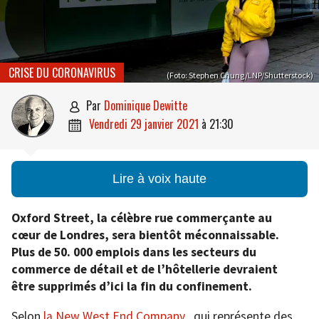
CRISE DU CORONAVIRUS
(Foto: Stephen Chung/LNP/Shutterstock)
par
Dominique Dewitte

vendredi 29 janvier 2021
à
21:30

Lire à voix haute
Oxford Street, la célèbre rue commerçante au
cœur de Londres, sera bientôt méconnaissable.
Plus de 50. 000 emplois dans les secteurs du
commerce de détail et de l’hôtellerie devraient
être supprimés d’ici la fin du confinement.
Selon
la New West End Company
, qui représente des