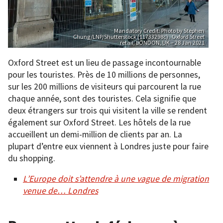
Mandatory Credit: Photo by Stephen
Chung/LNP/Shutterstock (11733298c) . Oxford Street
retail, LONDON, UK – 28 Jan 2021
Oxford Street est un lieu de passage incontournable
pour les touristes. Près de 10 millions de personnes,
sur les 200 millions de visiteurs qui parcourent la rue
chaque année, sont des touristes. Cela signifie que
deux étrangers sur trois qui visitent la ville se rendent
également sur Oxford Street. Les hôtels de la rue
accueillent un demi-million de clients par an. La
plupart d’entre eux viennent à Londres juste pour faire
du shopping.
L’Europe doit s’attendre à une vague de migration
venue de… Londres