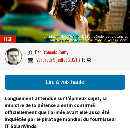
La ministre de la Défense, Ludivine Dedonder, visitant les
TECH
militaires de garde dans les rues de Bruxelles. (Isopix)
par
Francois Remy

vendredi 9 juillet 2021
à
16:48

Lire à voix haute
Longuement attendue sur l’épineux sujet, la
ministre de la Défense a enfin confirmé
officiellement que l’armée avait elle aussi été
inquiétée par le piratage mondial du fournisseur
IT SolarWinds.