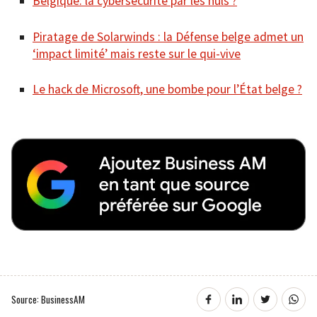
Belgique: la cybersécurité par les nuls ?
Piratage de Solarwinds : la Défense belge admet un
‘impact limité’ mais reste sur le qui-vive
Le hack de Microsoft, une bombe pour l’État belge ?
Source: BusinessAM