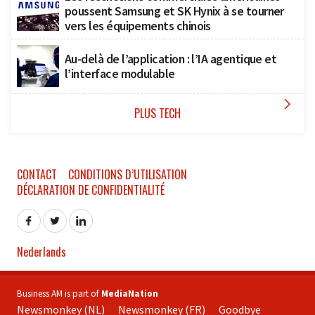
poussent Samsung et SK Hynix à se tourner
vers les équipements chinois
Au-delà de l’application : l’IA agentique et
l’interface modulable

PLUS TECH
CONTACT
CONDITIONS D’UTILISATION
DÉCLARATION DE CONFIDENTIALITÉ
Nederlands
Business AM is part of
MediaNation
Newsmonkey (NL)
Newsmonkey (FR)
Goodbye