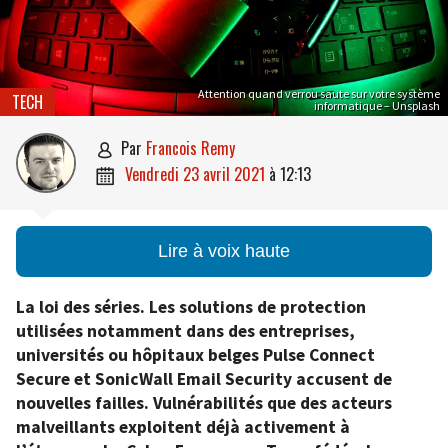
Attention quand verrou saute sur votre système
TECH
informatique – Unsplash
par
Francois Remy

vendredi 23 avril 2021
à
12:13

Lire à voix haute
La loi des séries. Les solutions de protection
utilisées notamment dans des entreprises,
universités ou hôpitaux belges Pulse Connect
Secure et SonicWall Email Security accusent de
nouvelles failles. Vulnérabilités que des acteurs
malveillants exploitent déjà activement à