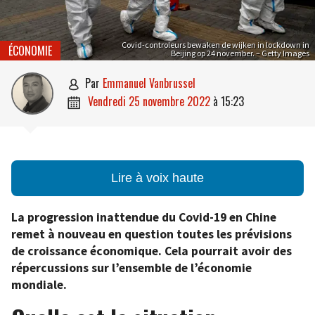
Covid-controleurs bewaken de wijken in lockdown in
ÉCONOMIE
Beijing op 24 november. – Getty Images
par
Emmanuel Vanbrussel

vendredi 25 novembre 2022
à
15:23

Lire à voix haute
La progression inattendue du Covid-19 en Chine
remet à nouveau en question toutes les prévisions
de croissance économique. Cela pourrait avoir des
répercussions sur l’ensemble de l’économie
mondiale.