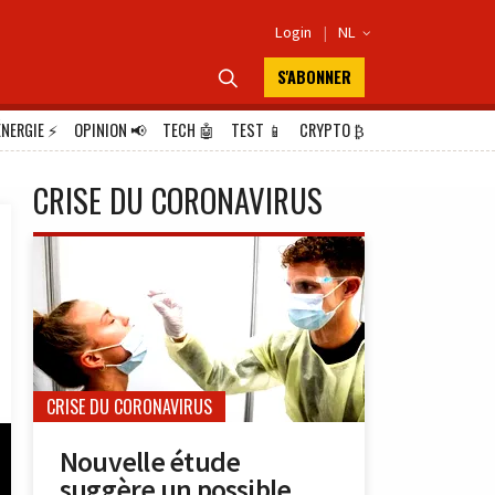
Login
|
NL

S'ABONNER

ÉNERGIE
⚡
OPINION
📢
TECH
🤖
TEST
📱
CRYPTO
₿
CRISE DU CORONAVIRUS
CRISE DU CORONAVIRUS
Nouvelle étude
suggère un possible