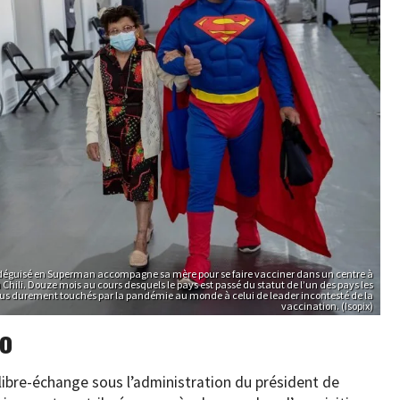
guisé en Superman accompagne sa mère pour se faire vacciner dans un centre à
 Chili. Douze mois au cours desquels le pays est passé du statut de l’un des pays les
lus durement touchés par la pandémie au monde à celui de leader incontesté de la
vaccination. (Isopix)
ro
e libre-échange sous l’administration du président de