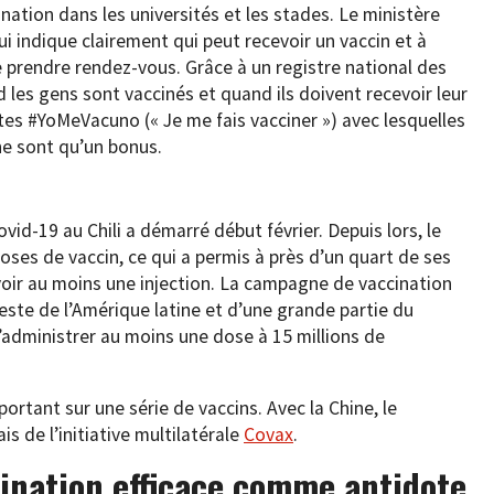
nation dans les universités et les stades. Le ministère
qui indique clairement qui peut recevoir un vaccin et à
de prendre rendez-vous. Grâce à un registre national des
nd les gens sont vaccinés et quand ils doivent recevoir leur
tes #YoMeVacuno (« Je me fais vacciner ») avec lesquelles
ne sont qu’un bonus.
id-19 au Chili a démarré début février. Depuis lors, le
doses de vaccin, ce qui a permis à près d’un quart de ses
voir au moins une injection. La campagne de vaccination
reste de l’Amérique latine et d’une grande partie du
 d’administrer au moins une dose à 15 millions de
 portant sur une série de vaccins. Avec la Chine, le
is de l’initiative multilatérale
Covax
.
nation efficace comme antidote