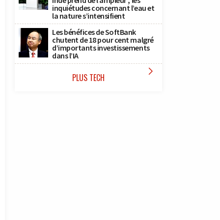
Inde prend de l’ampleur ; les
inquiétudes concernant l’eau et
la nature s’intensifient
Les bénéfices de SoftBank
chutent de 18 pour cent malgré
d’importants investissements
dans l’IA

PLUS TECH