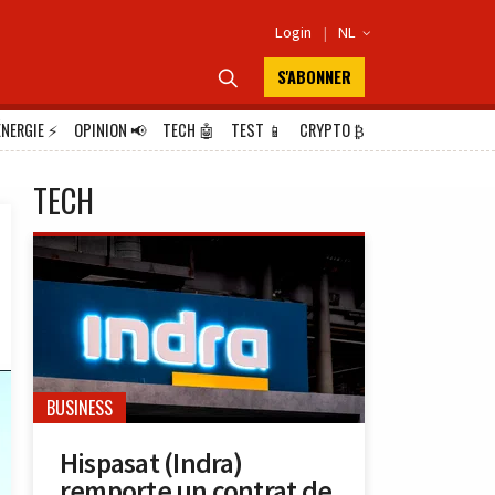
Login
|
NL

S'ABONNER

ÉNERGIE
⚡
OPINION
📢
TECH
🤖
TEST
📱
CRYPTO
₿
TECH
BUSINESS
Hispasat (Indra)
remporte un contrat de