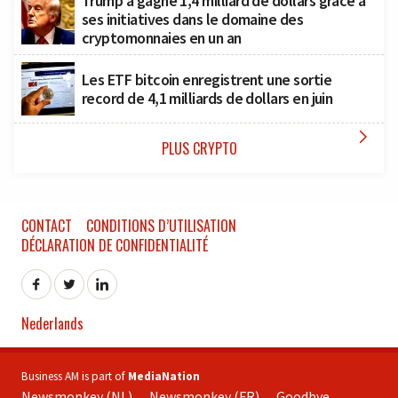
Trump a gagné 1,4 milliard de dollars grâce à
ses initiatives dans le domaine des
cryptomonnaies en un an
Les ETF bitcoin enregistrent une sortie
record de 4,1 milliards de dollars en juin

PLUS CRYPTO
CONTACT
CONDITIONS D’UTILISATION
DÉCLARATION DE CONFIDENTIALITÉ
Nederlands
Business AM is part of
MediaNation
Newsmonkey (NL)
Newsmonkey (FR)
Goodbye