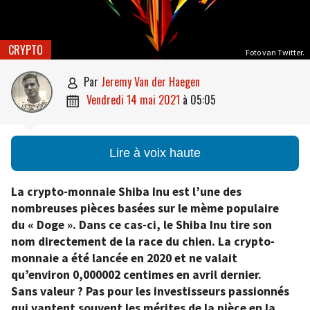
CRYPTO
Foto van Twitter.
par
Jeremy Van der Haegen

vendredi 14 mai 2021
à
05:05

Lire à voix haute
La crypto-monnaie Shiba Inu est l’une des
nombreuses pièces basées sur le mème populaire
du « Doge ». Dans ce cas-ci, le Shiba Inu tire son
nom directement de la race du chien. La crypto-
monnaie a été lancée en 2020 et ne valait
qu’environ 0,000002 centimes en avril dernier.
Sans valeur ? Pas pour les investisseurs passionnés
qui vantent souvent les mérites de la pièce en la