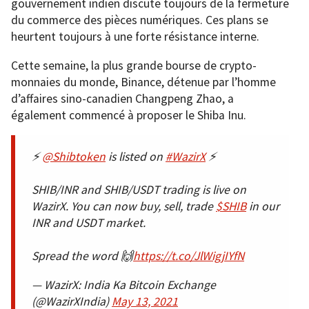
gouvernement indien discute toujours de la fermeture
du commerce des pièces numériques. Ces plans se
heurtent toujours à une forte résistance interne.
Cette semaine, la plus grande bourse de crypto-
monnaies du monde, Binance, détenue par l’homme
d’affaires sino-canadien Changpeng Zhao, a
également commencé à proposer le Shiba Inu.
⚡️
@Shibtoken
is listed on
#WazirX
⚡️
SHIB/INR and SHIB/USDT trading is live on
WazirX. You can now buy, sell, trade
$SHIB
in our
INR and USDT market.
Spread the word 🙌
https://t.co/JlWigjIYfN
— WazirX: India Ka Bitcoin Exchange
(@WazirXIndia)
May 13, 2021