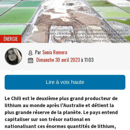
De vastes bassins de saumure contenant du carbonate de
lithium s’étendent à travers une mine de lithium dans le
désert d’Atacama, au Chili. (Photo by Lucas Aguayo
ÉNERGIE
Araos/Anadolu Agency via Getty Images)
par
Sonia Romero

dimanche 30 avril 2023
à
11:03

Lire à voix haute
Le Chili est le deuxième plus grand producteur de
lithium au monde après l’Australie et détient la
plus grande réserve de la planète. Le pays entend
capitaliser sur son trésor national en
nationalisant ces énormes quantités de lithium,