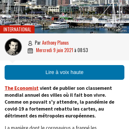
Auckland – Chameleons Eye/Rex/Shutterstock/Rex
INTERNATIONAL
Features
par
Anthony Planus

mercredi 9 juin 2021
à
08:53

Lire à voix haute
The Economist
vient de publier son classement
mondial annuel des villes où il fait bon vivre.
Comme on pouvait s’y attendre, la pandémie de
covid-19 a fortement rebattu les cartes, au
détriment des métropoles européennes.
La manière dont le coronavirus a frappé les