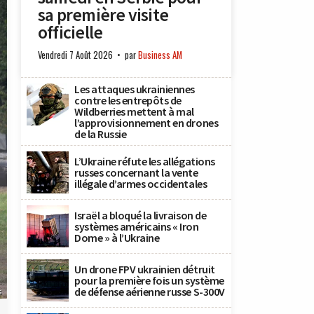
sa première visite
officielle
Vendredi 7 Août 2026
par
Business AM
Les attaques ukrainiennes
contre les entrepôts de
Wildberries mettent à mal
l’approvisionnement en drones
de la Russie
L’Ukraine réfute les allégations
russes concernant la vente
illégale d’armes occidentales
Israël a bloqué la livraison de
systèmes américains « Iron
Dome » à l’Ukraine
Un drone FPV ukrainien détruit
pour la première fois un système
de défense aérienne russe S-300V
s