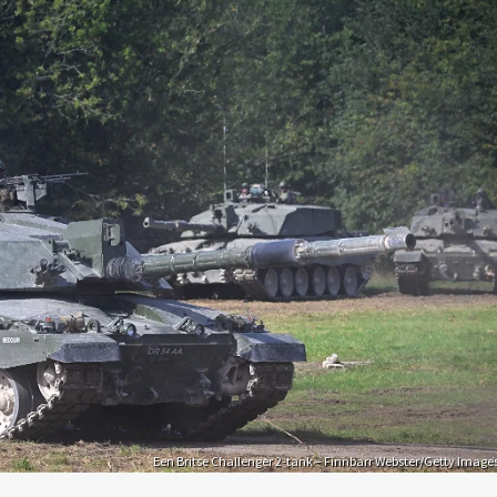
Een Britse Challenger 2-tank – Finnbarr Webster/Getty Image