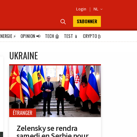
Login
|
NL

S'ABONNER

ÉNERGIE
⚡
OPINION
📢
TECH
🤖
TEST
📱
CRYPTO
₿
UKRAINE
ÉTRANGER
Zelensky se rendra
samedi en Serbie pour