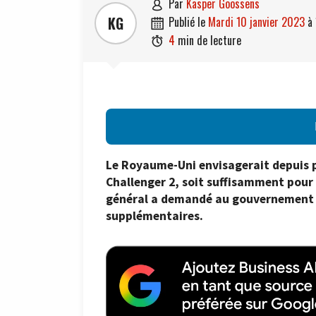
par
Kasper Goossens

KG
publié le
mardi 10 janvier 2023
à

4
min de lecture

Le Royaume-Uni envisagerait depuis pl
Challenger 2, soit suffisamment pour
général a demandé au gouvernement d
supplémentaires.