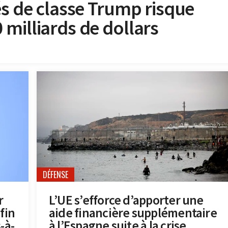
és de classe Trump risque
milliards de dollars
DÉFENSE
r
L’UE s’efforce d’apporter une
fin
aide financière supplémentaire
-à-
à l’Espagne suite à la crise