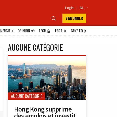
Login
|
NL

S'ABONNER

ÉNERGIE
⚡
OPINION
📢
TECH
🤖
TEST
📱
CRYPTO
₿
AUCUNE CATÉGORIE
AUCUNE CATÉGORIE
Hong Kong supprime
des emplois et investit