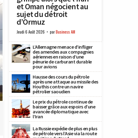
et Oman négocient au
sujet du détroit
d’Ormuz
Jeudi 6 Août 2026
par
Business AM
L’Allemagne menace d’infliger
des amendes aux compagnies
aériennes en raison d’une
pénurie de carburant durable
pour avions
Hausse des cours du pétrole
après une attaque au missile des
Houthis contre un navire
pétrolier saoudien
Le prix du pétrole continue de
baisser grâce aux espoirs d’une
avancée diplomatique avec
l’Iran
La Russie expédie de plus en plus
de pétrole vers l’Asie via la route