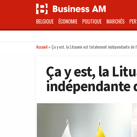
BELGIQUE
ÉCONOMIE
POLITIQUE
MARCHÉS
PER
Accueil
»
Ça y est, la Lituanie est totalement indépendante de l
Ça y est, la Li
indépendante d