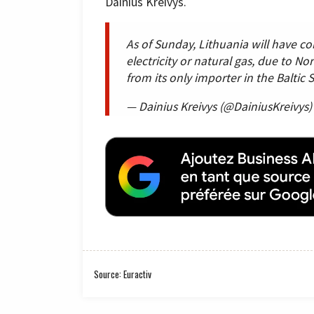
Dainius Kreivys.
As of Sunday, Lithuania will have com
electricity or natural gas, due to No
from its only importer in the Baltic 
— Dainius Kreivys (@DainiusKreivys
Source: Euractiv