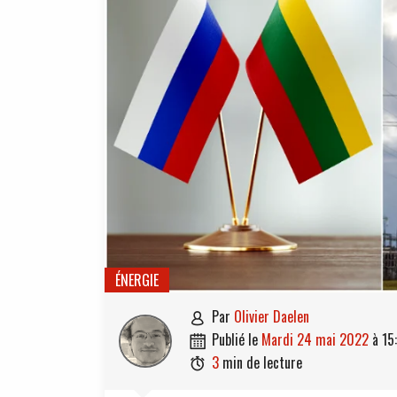
ÉNERGIE
par
Olivier Daelen

publié le
mardi 24 mai 2022
à
15

3
min de lecture
