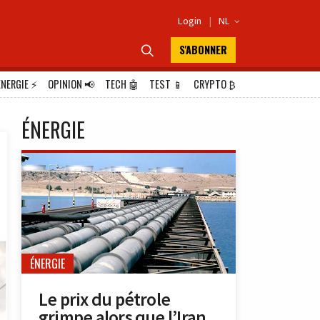
Login
|
NL

S'ABONNER

ÉNERGIE
⚡
OPINION
📢
TECH
🤖
TEST
📱
CRYPTO
₿
ÉNERGIE
ÉNERGIE
Le prix du pétrole
grimpe alors que l’Iran