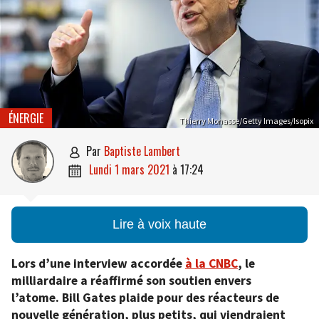
ÉNERGIE
Thierry Monasse/Getty Images/Isopix
par
Baptiste Lambert

lundi 1 mars 2021
à
17:24

Lire à voix haute
Lors d’une interview accordée
à la CNBC
, le
milliardaire a réaffirmé son soutien envers
l’atome. Bill Gates plaide pour des réacteurs de
nouvelle génération, plus petits, qui viendraient