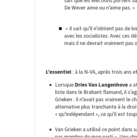
sait que les élections portent s
De Wever aime ou n’aime pas. »
« Il sait qu’il n’obtient pas de 
avec les socialistes. Avec ces dé
mais il ne devrait vraiment pas 
L’essentiel
: à la N-VA, après trois ans 
Lorsque
Dries Van Langenhove
a at
liste dans le Brabant flamand, il s’
Grieken : il n’avait pas vraiment le
alternative plus tranchante à la droi
« qu’indépendant », ce qu’il est toujo
Van Grieken a utilisé ce point dans
pas membre de mon parti ». Une ch