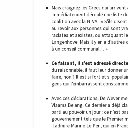
Mais craignez les Grecs qui arrivent
immédiatement déroulé une liste de 
coalition avec la N-VA : « S’ils disen
au revoir aux personnes qui sont vr
racistes et sexistes, ou attaquant l
Langenhove. Mais il y en a d’autres q
à un conseil communal… »
Ce faisant, il s’est adressé direc
du raisonnable, il faut leur donner u
faire, non ? Il est si fort et si popul
gens qui l’embarrassent constamme
Avec ces déclarations, De Wever met 
Vlaams Belang. Ce dernier a déjà clai
parti au pouvoir un jour : ce n’est p
gouvernement tels que le Premier mi
il admire Marine Le Pen, qui en Fran