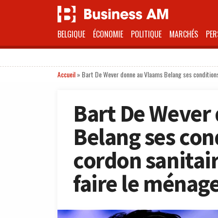
BELGIQUE
ÉCONOMIE
POLITIQUE
MARCHÉS
PER
Accueil
»
Bart De Wever donne au Vlaams Belang ses conditions p
Bart De Wever
Belang ses cond
cordon sanitair
faire le ménage