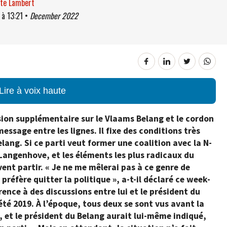
ste Lambert
à
13:21
•
December 2022
Lire à voix haute
sion supplémentaire sur le Vlaams Belang et le cordon
 message entre les lignes. Il fixe des conditions très
elang. Si ce parti veut former une coalition avec la N-
n Langenhove, et les éléments les plus radicaux du
ent partir. « Je ne me mêlerai pas à ce genre de
 préfère quitter la politique », a-t-il déclaré ce week-
ence à des discussions entre lui et le président du
té 2019. À l’époque, tous deux se sont vus avant la
et le président du Belang aurait
lui-même
indiqué,