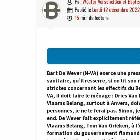
par
Wouter Verschelden et Bapti

publié le
lundi 12 décembre 2022

15
min de lecture

Bart De Wever (N-VA) exerce une pres
sanitaire, qu’il resserre, si on lit son
strictes concernant les effectifs du B
VA, il doit faire le ménage : Dries Va
Vlaams Belang, surtout à Anvers, doiv
personnes, je ne le ferai pas. Sinon, je
end. De Wever fait explicitement référ
Vlaams Belang, Tom Van Grieken, à l’é
formation du gouvernement flamand, 