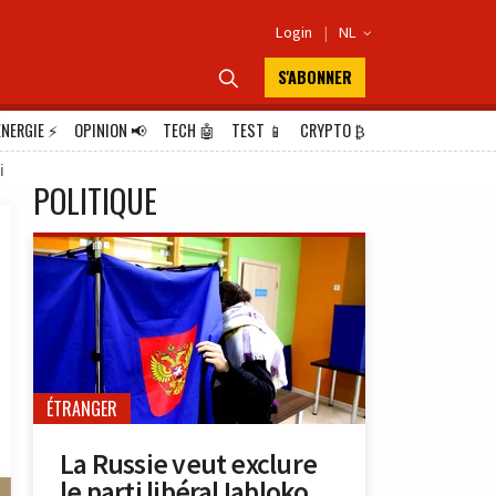
Login
|
NL

S'ABONNER

ÉNERGIE
⚡
OPINION
📢
TECH
🤖
TEST
📱
CRYPTO
₿
i
POLITIQUE
ÉTRANGER
La Russie veut exclure
le parti libéral Iabloko