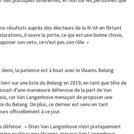
ur des politiques différentes, et non sur les personnes que
bons résultats auprès des électeurs de la N-VA en flirtant
clarations, il ouvre la porte, ce qui est une bonne chose,
opposer son veto, ce n’est pas son rôle. »
et demi, la patience est à bout avec le Vlaams Belang.
terri sur une liste du Belang en 2019, en tant que tête de
agissait d’une manœuvre défensive de la part de Van
 choix, car Van Langenhove menaçait de proposer une
te du Belang. De plus, ce dernier est venu en tant
urs officiellement à ce jour.
 sa défense : « Dries Van Langenhove n’est pratiquement
imère quelque peu étrange, puisque Van Langenhove