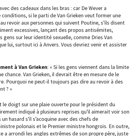
 avec des cadeaux dans les bras : car De Wever a
conditions, si le parti de Van Grieken veut former une
t au revoir aux personnes qui suivent Poutine, s’ils disent
aiment excessives, lançant des propos antisémites,
es gens sur leur identité sexuelle, comme Dries Van
ue lui, surtout ici à Anvers. Vous devriez venir et assister
tement à Van Grieken
: « Si les gens viennent dans la limite
ne chance. Van Grieken, il devrait être en mesure de le
aire. Pourquoi ne peut-il toujours pas dire au revoir à des
nt ? »
le doigt sur une plaie ouverte pour le président du
rement indiqué à plusieurs reprises qu’il aimerait voir son
as un hasard s’il s’acoquine avec des chefs de
nistre polonais et le Premier ministre hongrois. En outre,
ce a arrondi les angles extrêmes de son propre père, juste