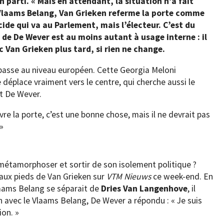
parti. « Mais en attendant, la situation n’a fait
 Vlaams Belang, Van Grieken referme la porte comme
cide qui va au Parlement, mais l’électeur. C’est du
 de De Wever est au moins autant à usage interne : il
c Van Grieken plus tard, si rien ne change.
e passe au niveau européen. Cette Georgia Meloni
e déplace vraiment vers le centre, qui cherche aussi le
t De Wever.
ouvre la porte, c’est une bonne chose, mais il ne devrait pas
»
 métamorphoser et sortir de son isolement politique ?
 aux pieds de Van Grieken sur
VTM Nieuws
ce week-end. En
Vlaams Belang se séparait de
Dries Van Langenhove
, il
n avec le Vlaams Belang, De Wever a répondu : « Je suis
ion. »