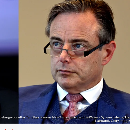
elang-voorzitter Tom Van Grieken & N-VA-voorzitter Bart De Wever – Sylvain Lefevre/ Eri
Lalmand/ Getty Image