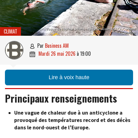
Vague de chaleur à Paris – Apaydin Alain/ABACA/Content
CLIMAT
Curation
par
Business AM

mardi 26 mai 2026
à
19:00

Lire à voix haute
Principaux renseignements
Une vague de chaleur due à un anticyclone a
provoqué des températures record et des décès
dans le nord-ouest de l’Europe.