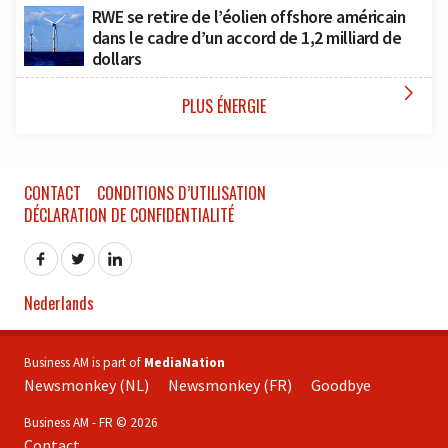
RWE se retire de l’éolien offshore américain
dans le cadre d’un accord de 1,2 milliard de
dollars

PLUS ÉNERGIE
CONTACT
CONDITIONS D’UTILISATION
DÉCLARATION DE CONFIDENTIALITÉ
Nederlands
Business AM is part of
MediaNation
Newsmonkey (NL)
Newsmonkey (FR)
Goodbye
Business AM - FR © 2026
Contact