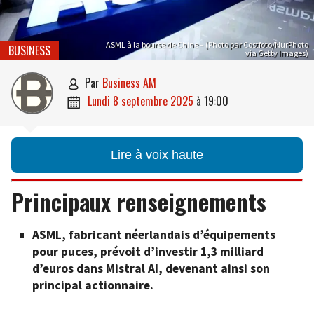
ASML à la bourse de Chine – (Photo par Costfoto/NurPhoto
BUSINESS
via Getty Images)
par
Business AM

lundi 8 septembre 2025
à
19:00

Lire à voix haute
Principaux renseignements
ASML, fabricant néerlandais d’équipements
pour puces, prévoit d’investir 1,3 milliard
d’euros dans Mistral AI, devenant ainsi son
principal actionnaire.