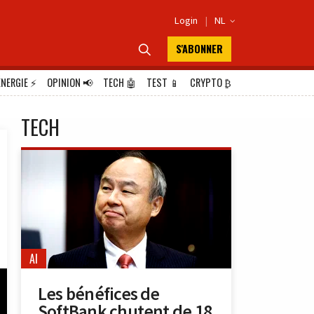
Login
|
NL

S'ABONNER

ÉNERGIE
⚡
OPINION
📢
TECH
🤖
TEST
📱
CRYPTO
₿
TECH
AI
Les bénéfices de
SoftBank chutent de 18