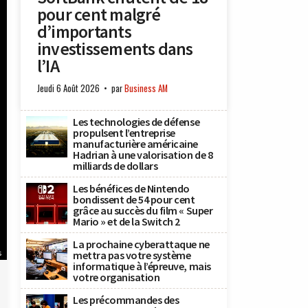
pour cent malgré
d’importants
investissements dans
l’IA
Jeudi 6 Août 2026
par
Business AM
Les technologies de défense
propulsent l’entreprise
manufacturière américaine
Hadrian à une valorisation de 8
milliards de dollars
Les bénéfices de Nintendo
bondissent de 54 pour cent
grâce au succès du film « Super
Mario » et de la Switch 2
La prochaine cyberattaque ne
s
mettra pas votre système
informatique à l’épreuve, mais
votre organisation
Les précommandes des