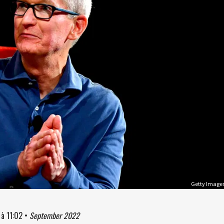
Getty Image
à
11:02
•
September 2022