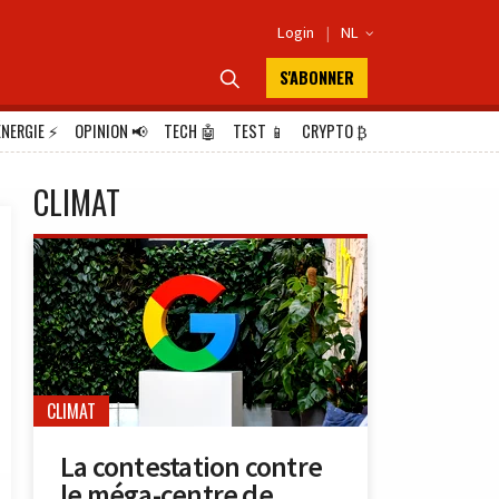
Login
|
NL

S'ABONNER

ÉNERGIE
⚡
OPINION
📢
TECH
🤖
TEST
📱
CRYPTO
₿
CLIMAT
CLIMAT
La contestation contre
le méga-centre de