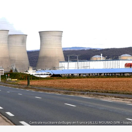
Centrale nucléaire de Bugey en France (ALLILI MOURAD/SIPA – Isopix