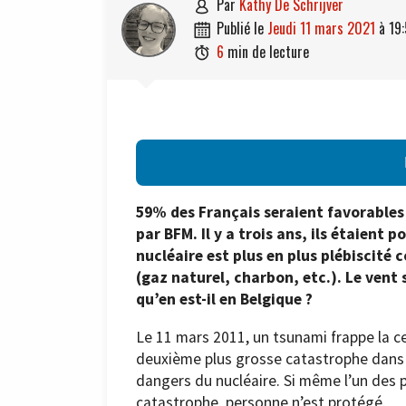
par
Kathy De Schrijver

publié le
jeudi 11 mars 2021
à
19

6
min de lecture

59% des Français seraient favorables 
par BFM. Il y a trois ans, ils étaient 
nucléaire est plus en plus plébiscité
(gaz naturel, charbon, etc.). Le vent
qu’en est-il en Belgique ?
Le 11 mars 2011, un tsunami frappe la c
deuxième plus grosse catastrophe dans l
dangers du nucléaire. Si même l’un des p
catastrophe, personne n’est protégé.