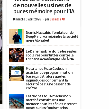
de nouvelles usines de
puces mémoire pour l’IA
Dimanche 9 Août 2026
par
Business AM
Demis Hassabis, fondateur de
DeepMind, va rejoindre la société
mère Alphabet
Le Danemark renforce les règles
scolaires pour lutter contre la
tricherie académique liée à l’IA
Meta lance Muse Code, un
assistant de programmation
basé sur l’IA, alors que les
inquiétudes concernant la
sécurité de l’IA ne cessent de
croître
Les drones sous-marins bon
marché constituent une
x
menace pour les câbles Internet
posés sur les fonds marins