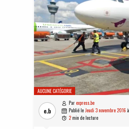
AUCUNE CATÉGORIE
par
express.be

e.b
publié le
jeudi 3 novembre 2016

2
min de lecture
