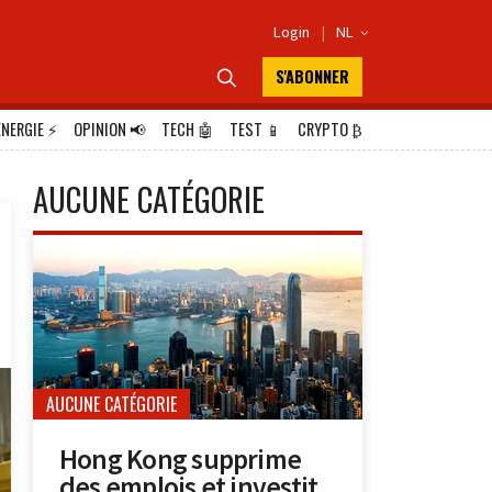
Login
|
NL

S'ABONNER

ÉNERGIE
⚡
OPINION
📢
TECH
🤖
TEST
📱
CRYPTO
₿
AUCUNE CATÉGORIE
AUCUNE CATÉGORIE
Hong Kong supprime
des emplois et investit