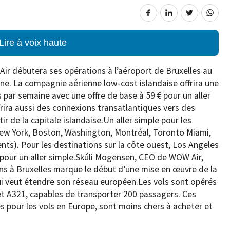
Lire à voix haute
ir débutera ses opérations à l’aéroport de Bruxelles au
ine. La compagnie aérienne low-cost islandaise offrira une
is par semaine avec une offre de base à 59 € pour un aller
ffrira aussi des connexions transatlantiques vers des
r de la capitale islandaise.Un aller simple pour les
New York, Boston, Washington, Montréal, Toronto Miami,
nts). Pour les destinations sur la côte ouest, Los Angeles
o pour un aller simple.Skúli Mogensen, CEO de WOW Air,
ns à Bruxelles marque le début d’une mise en œuvre de la
ui veut étendre son réseau européen.Les vols sont opérés
et A321, capables de transporter 200 passagers. Ces
és pour les vols en Europe, sont moins chers à acheter et