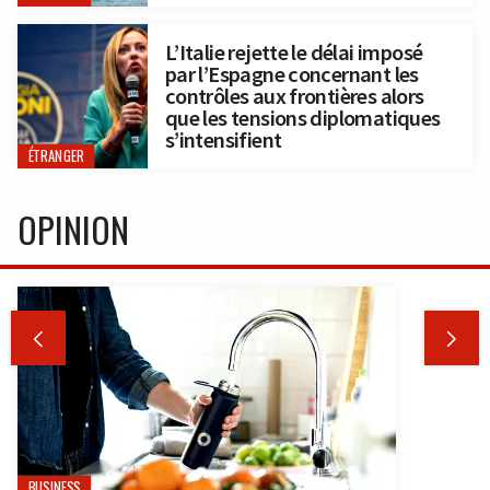
L’Italie rejette le délai imposé
par l’Espagne concernant les
contrôles aux frontières alors
que les tensions diplomatiques
s’intensifient
ÉTRANGER
OPINION


BUSINESS