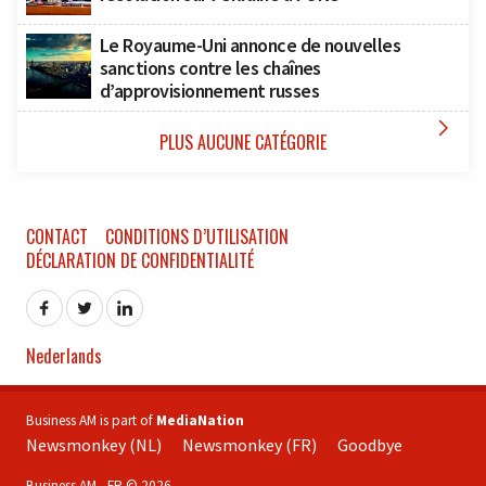
Le Royaume-Uni annonce de nouvelles
sanctions contre les chaînes
d’approvisionnement russes

PLUS AUCUNE CATÉGORIE
CONTACT
CONDITIONS D’UTILISATION
DÉCLARATION DE CONFIDENTIALITÉ
Nederlands
Business AM is part of
MediaNation
Newsmonkey (NL)
Newsmonkey (FR)
Goodbye
Business AM - FR © 2026