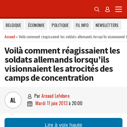


BELGIQUE
ÉCONOMIE
POLITIQUE
FIL INFO
NEWSLETTERS
Accueil
»
Voilà comment réagissaient les soldats allemands lorsqu’ils visionnaient
Voilà comment réagissaient les
soldats allemands lorsqu’ils
visionnaient les atrocités des
camps de concentration
par
Arnaud Lefebvre

AL
mardi 11 juin 2013
à
20:00

Lire à voix haute