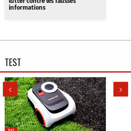
lutter contre les fausses
informations
TEST


TEST