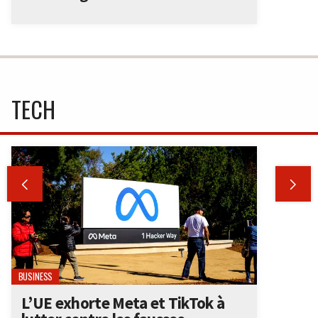
TECH


BUSINESS
L’UE exhorte Meta et TikTok à