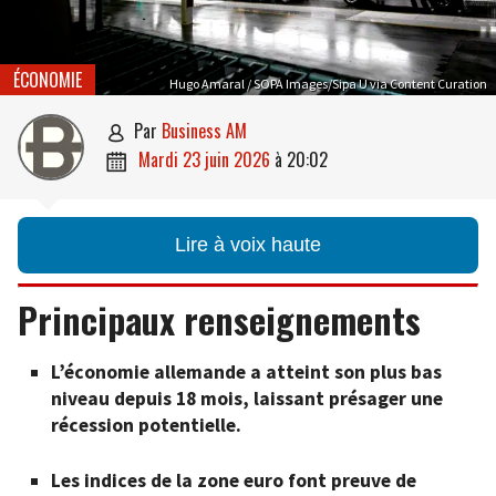
ÉCONOMIE
Hugo Amaral / SOPA Images/Sipa U via Content Curation
par
Business AM

mardi 23 juin 2026
à
20:02

Lire à voix haute
Principaux renseignements
L’économie allemande a atteint son plus bas
niveau depuis 18 mois, laissant présager une
récession potentielle.
Les indices de la zone euro font preuve de