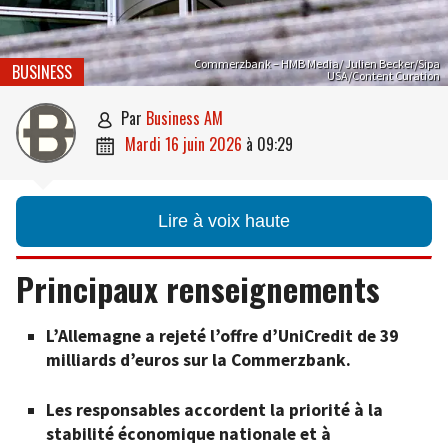
Commerzbank – HMB Media/ Julien Becker/Sipa
BUSINESS
USA/Content Curation
par
Business AM

mardi 16 juin 2026
à
09:29

Lire à voix haute
Principaux renseignements
L’Allemagne a rejeté l’offre d’UniCredit de 39
milliards d’euros sur la Commerzbank.
Les responsables accordent la priorité à la
stabilité économique nationale et à