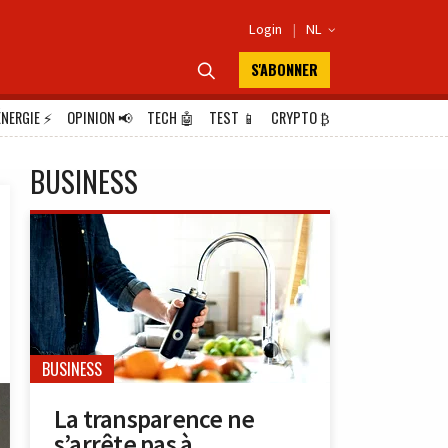
Login
|
NL

S'ABONNER

ÉNERGIE
⚡
OPINION
📢
TECH
🤖
TEST
📱
CRYPTO
₿
BUSINESS
BUSINESS
La transparence ne
s’arrête pas à