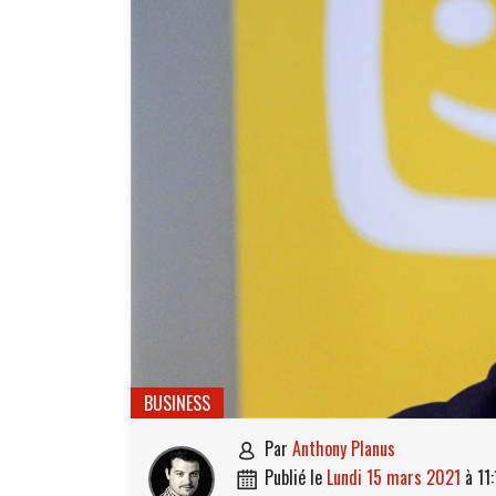
BUSINESS
par
Anthony Planus

publié le
lundi 15 mars 2021
à
11
