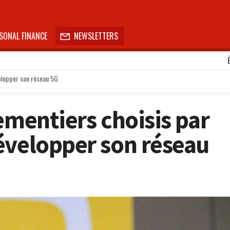
SONAL FINANCE
NEWSLETTERS

velopper son réseau 5G
ementiers choisis par
évelopper son réseau