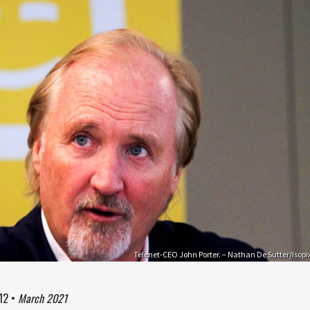
Telenet-CEO John Porter. – Nathan De Sutter/Isopi
:12
•
March 2021