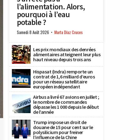
l’alimentation. Alors,
pourquoi à l’eau
potable ?
Samedi 8 Août 2026
Marta Díaz Cruces
Les prix mondiaux des denrées
alimentaires atteignent leur plus
haut niveau depuis trois ans
Hispasat (Indra) remporte un
contrat de 1,6 milliard d’euros
pour un réseau satellitaire
européen indépendant
Airbus a livré 67 avions en juillet ;
le nombre de commandes
dépasse les 1 000 depuis le début
de l’année
x
Trump impose un droit de
douane de 15 pour cent sur le
polysilicium pour freiner
l’influence de la Chine