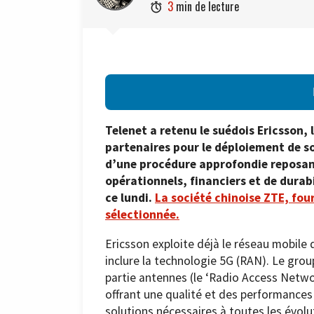
3
min de lecture

Telenet a retenu le suédois Ericsson,
partenaires pour le déploiement de so
d’une procédure approfondie reposan
opérationnels, financiers et de durab
ce lundi.
La société chinoise ZTE, fou
sélectionnée.
Ericsson exploite déjà le réseau mobile 
inclure la technologie 5G (RAN). Le gro
partie antennes (le ‘Radio Access Networ
offrant une qualité et des performances 
solutions nécessaires à toutes les évolut