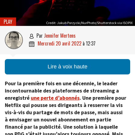
PLAY
Credit: Jakub Porzycki/NurPhoto/Shutterstock via ISOPIX
par
Jennifer Mertens

mercredi 20 avril 2022
à
12:37

Lire à voix haute
Pour la première fois en une décennie, le leader
incontournable des plateformes de streaming a
enregistré
une perte d’abonnés
. Une première pour
Netflix qui pousse ses dirigeants à resserrer la vis
vis-à-vis du partage de mots de passe, mais aussi
à envisager un nouvel abonnement en partie
financé par la publicité. Une solution à laquelle
son PDG s’était jusqu’alors toujours opposé. Mais