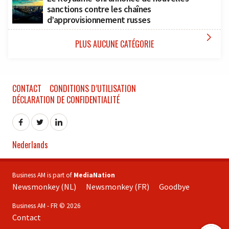
sanctions contre les chaînes
d’approvisionnement russes

PLUS AUCUNE CATÉGORIE
CONTACT
CONDITIONS D’UTILISATION
DÉCLARATION DE CONFIDENTIALITÉ
Nederlands
Business AM is part of
MediaNation
Newsmonkey (NL)
Newsmonkey (FR)
Goodbye
Business AM - FR © 2026
Contact