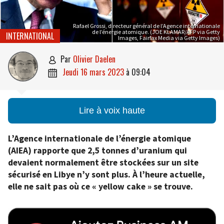
Rafael Grossi, directeur général de l’Agence internationale
de l’énergie atomique. (JOE KLAMAR/AFP via Getty
INTERNATIONAL
Images, Fairfax Media via Getty Images)
par
Olivier Daelen

jeudi 16 mars 2023
à
09:04

Lire à voix haute
L’Agence internationale de l’énergie atomique
(AIEA) rapporte que 2,5 tonnes d’uranium qui
devaient normalement être stockées sur un site
sécurisé en Libye n’y sont plus. À l’heure actuelle,
elle ne sait pas où ce « yellow cake » se trouve.