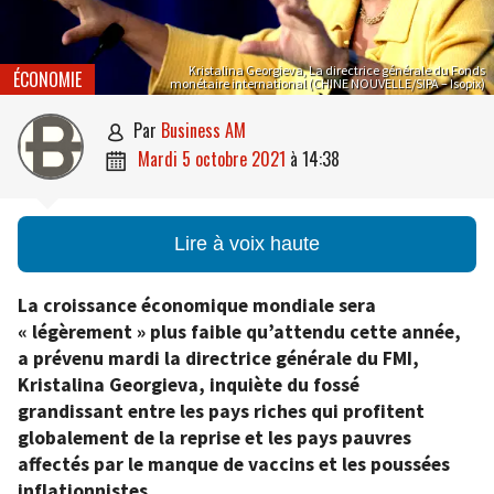
Kristalina Georgieva, La directrice générale du Fonds
ÉCONOMIE
monétaire international (CHINE NOUVELLE/SIPA – Isopix)
par
Business AM

mardi 5 octobre 2021
à
14:38

Lire à voix haute
La croissance économique mondiale sera
« légèrement » plus faible qu’attendu cette année,
a prévenu mardi la directrice générale du FMI,
Kristalina Georgieva, inquiète du fossé
grandissant entre les pays riches qui profitent
globalement de la reprise et les pays pauvres
affectés par le manque de vaccins et les poussées
inflationnistes.