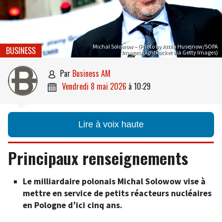
Michal Solowow – (Photo by Attila Husejnow/SOPA
BUSINESS
Images/LightRocket via Getty Images)
par
Business AM

vendredi 8 mai 2026
à
10:29

Lire à voix haute
Principaux renseignements
Le milliardaire polonais Michal Solowow vise à
mettre en service de petits réacteurs nucléaires
en Pologne d’ici cinq ans.