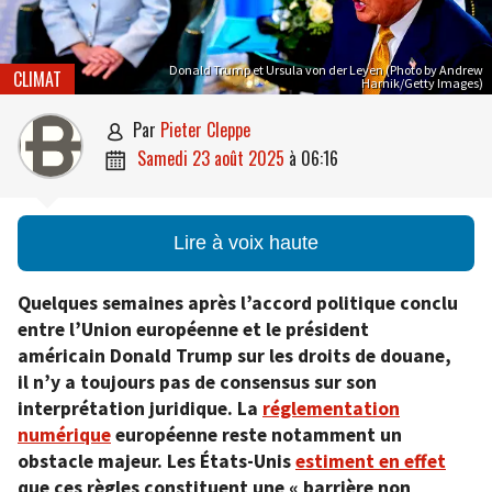
Donald Trump et Ursula von der Leyen (Photo by Andrew
CLIMAT
Harnik/Getty Images)
par
Pieter Cleppe

samedi 23 août 2025
à
06:16

Lire à voix haute
Quelques semaines après l’accord politique conclu
entre l’Union européenne et le président
américain Donald Trump sur les droits de douane,
il n’y a toujours pas de consensus sur son
interprétation juridique. La
réglementation
numérique
européenne reste notamment un
obstacle majeur. Les États-Unis
estiment en effet
que ces règles constituent une « barrière non