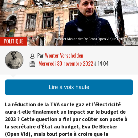
Premier Alexander De Croo (Open Vld) in Kyiv – Getty
POLITIQUE
Images
par
Wouter Verschelden

mercredi 30 novembre 2022
à
14:04

Lire à voix haute
La réduction de la TVA sur le gaz et l’électricité
aura-t-elle finalement un impact sur le budget de
2023
? Cette question a fini par coûter son poste à
la secrétaire d’État au budget, Eva De Bleeker
(Open Vld), mais tout porte à croire que la