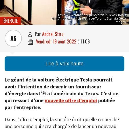
Tesla wil weldra energie leveren in Texas. (Maja
Hitij/Andrew Francis Wallace/Toronto Star via Getty
ÉNERGIE
Images)
par
Andrei Stiru

AS
vendredi 19 août 2022
à
11:06

Lire à voix haute
Le géant de la voiture électrique Tesla pourrait
avoir l’intention de devenir un fournisseur
d’énergie dans l’État américain du Texas. C’est ce
qui ressort d’une
nouvelle offre d’emploi
publiée
par l’entreprise.
Dans l’offre d’emploi, la société écrit qu’elle recherche
une personne qui sera chargée de lancer un nouveau