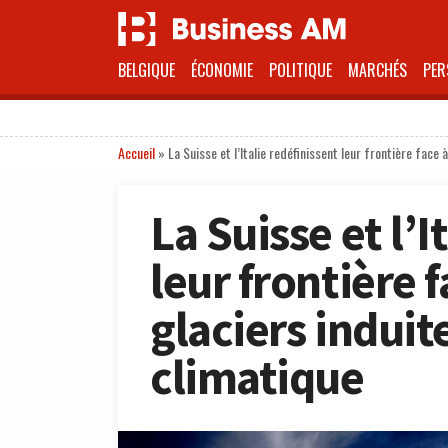
BELGIQUE
ÉCONOMIE
POLITIQUE
MARCHÉS
PER
Accueil
»
La Suisse et l’Italie redéfinissent leur frontière face
La Suisse et l’I
leur frontière f
glaciers indui
climatique