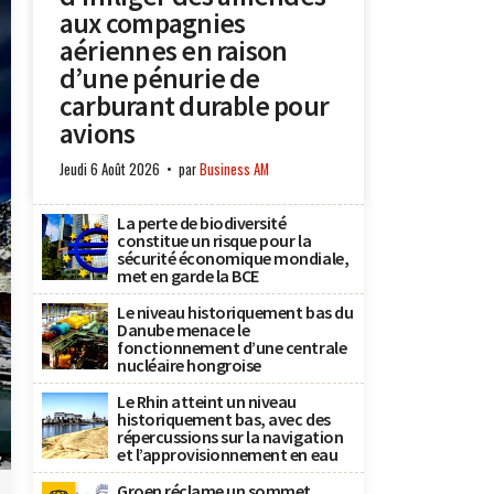
aux compagnies
aériennes en raison
d’une pénurie de
carburant durable pour
avions
Jeudi 6 Août 2026
par
Business AM
La perte de biodiversité
constitue un risque pour la
sécurité économique mondiale,
met en garde la BCE
Le niveau historiquement bas du
Danube menace le
fonctionnement d’une centrale
nucléaire hongroise
Le Rhin atteint un niveau
historiquement bas, avec des
répercussions sur la navigation
et l’approvisionnement en eau
y
Groen réclame un sommet