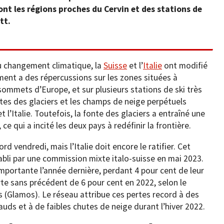
ont les régions proches du Cervin et des stations de
tt.
au changement climatique, la
Suisse
et l’
Italie
ont modifié
ment a des répercussions sur les zones situées à
 sommets d’Europe, et sur plusieurs stations de ski très
êtes des glaciers et les champs de neige perpétuels
et l’Italie. Toutefois, la fonte des glaciers a entraîné une
e qui a incité les deux pays à redéfinir la frontière.
rd vendredi, mais l’Italie doit encore le ratifier. Cet
tabli par une commission mixte italo-suisse en mai 2023.
importante l’année dernière, perdant 4 pour cent de leur
rte sans précédent de 6 pour cent en 2022, selon le
s (Glamos). Le réseau attribue ces pertes record à des
uds et à de faibles chutes de neige durant l’hiver 2022.