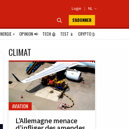
Login
|
NL

S'ABONNER

ÉNERGIE
⚡
OPINION
📢
TECH
🤖
TEST
📱
CRYPTO
₿
CLIMAT
AVIATION
L’Allemagne menace
d’infliger des amendes