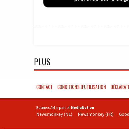
PLUS
CONTACT
CONDITIONS D’UTILISATION
DÉCLARATI
Business AM is part of
MediaNation
Newsmonkey (NL)
Newsmonkey (FR)
Good