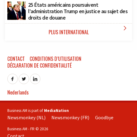
25 États américains poursuivent
l’administration Trump en justice au sujet des
droits de douane

PLUS INTERNATIONAL
CONTACT
CONDITIONS D’UTILISATION
DÉCLARATION DE CONFIDENTIALITÉ
Nederlands
Business AM is part of
MediaNation
Newsmonkey (NL)
Newsmonkey (FR)
Goodbye
Business AM - FR © 2026
Contact