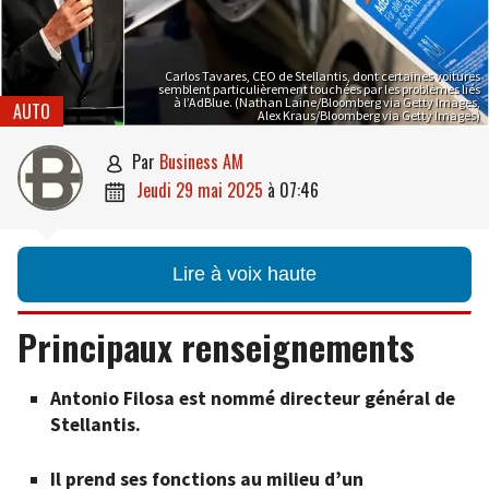
Carlos Tavares, CEO de Stellantis, dont certaines voitures
semblent particulièrement touchées par les problèmes liés
à l’AdBlue. (Nathan Laine/Bloomberg via Getty Images,
AUTO
Alex Kraus/Bloomberg via Getty Images)
par
Business AM

jeudi 29 mai 2025
à
07:46

Lire à voix haute
Principaux renseignements
Antonio Filosa est nommé directeur général de
Stellantis.
Il prend ses fonctions au milieu d’un