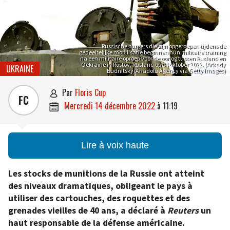
Russische burgers die zijn opgeroepen tijdens de
gedeeltelijke mobilisatie beginnen hun militaire training
na een militaire oproep voor de oorlog tussen Rusland en
Oekraïne in Rostov, Rusland op 04 oktober 2022. (Arkady
UKRAINE
Budnitsky/Anadolu Agency via Getty Images)
par
Floris Cup

FC
mercredi 14 décembre 2022
à
11:19

Lire à voix haute
Les stocks de munitions de la Russie ont atteint
des niveaux dramatiques, obligeant le pays à
utiliser des cartouches, des roquettes et des
grenades vieilles de 40 ans, a déclaré à
Reuters
un
haut responsable de la défense américaine.