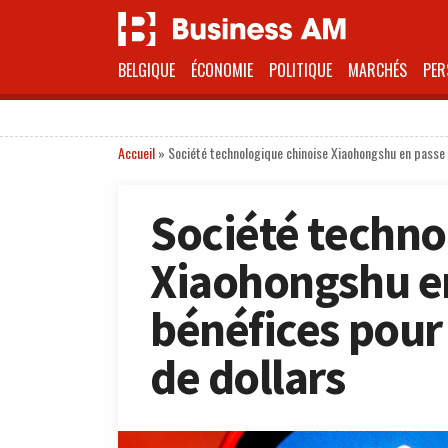
BELGIQUE
ÉCONOMIE
POLITIQUE
MARCHÉS
PER
Accueil
»
Société technologique chinoise Xiaohongshu en passe d
Société techno
Xiaohongshu en
bénéfices pour 
de dollars