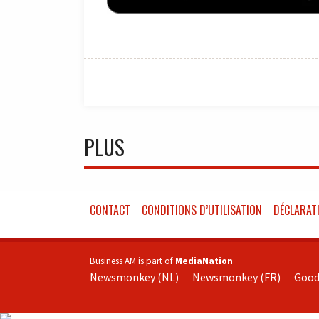
PLUS
CONTACT
CONDITIONS D’UTILISATION
DÉCLARATI
Business AM is part of
MediaNation
Newsmonkey (NL)
Newsmonkey (FR)
Good