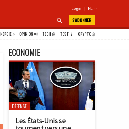
Login
|
NL

S'ABONNER

ÉNERGIE
⚡
OPINION
📢
TECH
🤖
TEST
📱
CRYPTO
₿
ECONOMIE
DÉFENSE
Les États-Unis se
tournent vers une