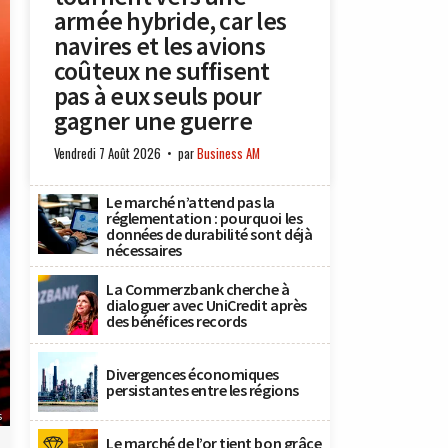
armée hybride, car les
navires et les avions
coûteux ne suffisent
pas à eux seuls pour
gagner une guerre
Vendredi 7 Août 2026
par
Business AM
Le marché n’attend pas la
réglementation : pourquoi les
données de durabilité sont déjà
nécessaires
La Commerzbank cherche à
dialoguer avec UniCredit après
des bénéfices records
Divergences économiques
persistantes entre les régions
s
Le marché de l’or tient bon grâce