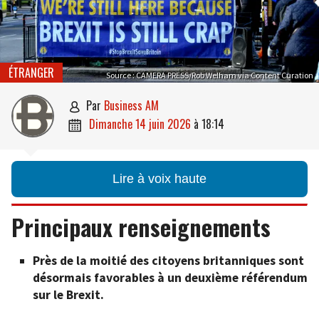
ÉTRANGER
Source : CAMERA PRESS/Rob Welham via Content Curation
par
Business AM

dimanche 14 juin 2026
à
18:14

Lire à voix haute
Principaux renseignements
Près de la moitié des citoyens britanniques sont
désormais favorables à un deuxième référendum
sur le Brexit.