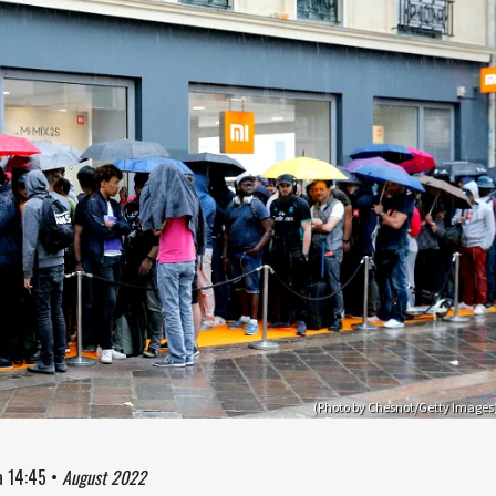
(Photo by Chesnot/Getty Images
à
14:45
•
August 2022