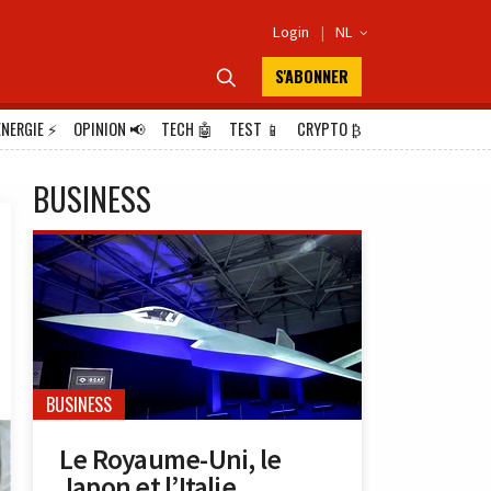
Login
|
NL

S'ABONNER

ÉNERGIE
⚡
OPINION
📢
TECH
🤖
TEST
📱
CRYPTO
₿
BUSINESS
BUSINESS
Le Royaume-Uni, le
Japon et l’Italie