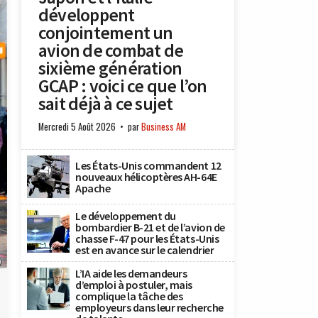
développent
conjointement un
avion de combat de
sixième génération
GCAP : voici ce que l’on
sait déjà à ce sujet
Mercredi 5 Août 2026
par
Business AM
Les États-Unis commandent 12
nouveaux hélicoptères AH-64E
Apache
Le développement du
bombardier B-21 et de l’avion de
chasse F-47 pour les États-Unis
est en avance sur le calendrier
)
L’IA aide les demandeurs
d’emploi à postuler, mais
complique la tâche des
employeurs dans leur recherche