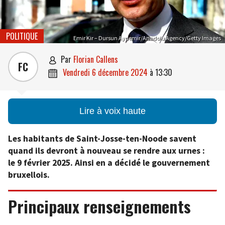
POLITIQUE
Emir Kir – Dursun Aydemir/Anadolu Agency/Getty Images
par
Florian Callens

FC
vendredi 6 décembre 2024
à
13:30

Lire à voix haute
Les habitants de Saint-Josse-ten-Noode savent
quand ils devront à nouveau se rendre aux urnes :
le 9 février 2025. Ainsi en a décidé le gouvernement
bruxellois.
Principaux renseignements