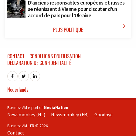
D’anciens responsables européens et russes
se réunissent à Vienne pour discuter d’un
accord de paix pour l’Ukraine

PLUS POLITIQUE
CONTACT
CONDITIONS D’UTILISATION
DÉCLARATION DE CONFIDENTIALITÉ
Nederlands
Business AM is part of
MediaNation
Newsmonkey (NL)
Newsmonkey (FR)
Goodbye
Business AM - FR © 2026
Contact